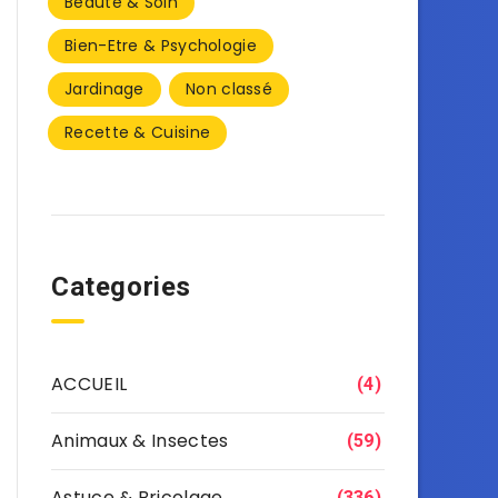
Beauté & Soin
Bien-Etre & Psychologie
Jardinage
Non classé
Recette & Cuisine
Categories
ACCUEIL
(4)
Animaux & Insectes
(59)
Astuce & Bricolage
(336)