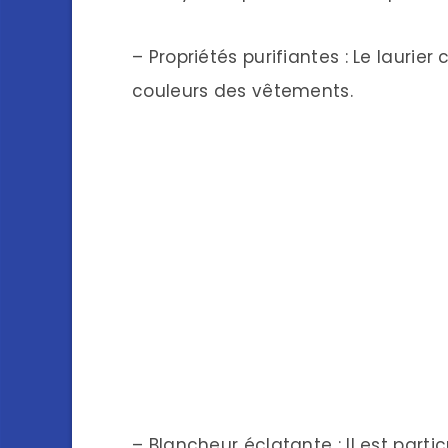
– Propriétés purifiantes : Le lauri
couleurs des vêtements.
– Blancheur éclatante : Il est part