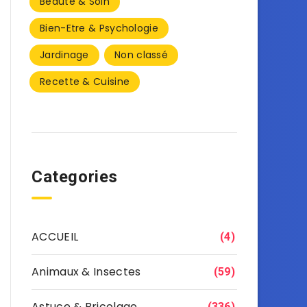
Beauté & Soin
Bien-Etre & Psychologie
Jardinage
Non classé
Recette & Cuisine
Categories
ACCUEIL
(4)
Animaux & Insectes
(59)
Astuce & Bricolage
(336)