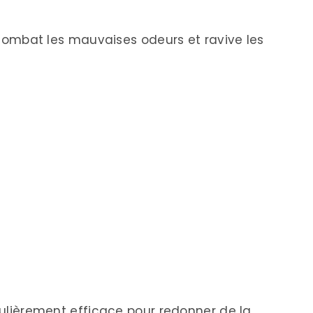
er combat les mauvaises odeurs et ravive les
iculièrement efficace pour redonner de la