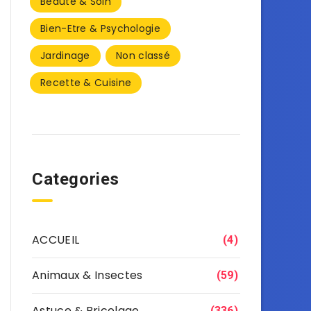
Beauté & Soin
Bien-Etre & Psychologie
Jardinage
Non classé
Recette & Cuisine
Categories
ACCUEIL
(4)
Animaux & Insectes
(59)
Astuce & Bricolage
(336)