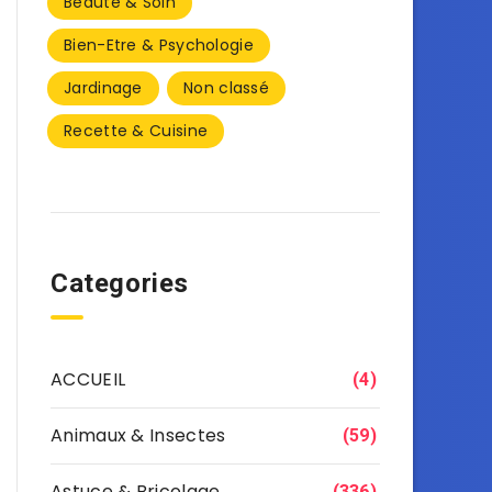
Beauté & Soin
Bien-Etre & Psychologie
Jardinage
Non classé
Recette & Cuisine
Categories
ACCUEIL
(4)
Animaux & Insectes
(59)
Astuce & Bricolage
(336)