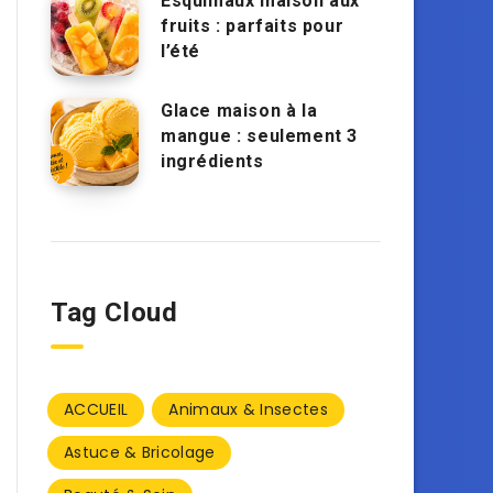
Esquimaux maison aux
fruits : parfaits pour
l’été
Glace maison à la
mangue : seulement 3
ingrédients
Tag Cloud
ACCUEIL
Animaux & Insectes
Astuce & Bricolage