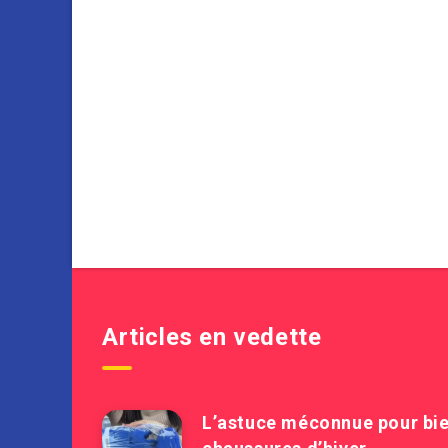
Articles en vedette
L’astuce méconnue pour bie