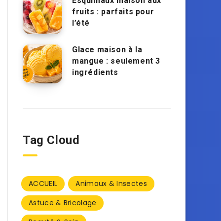
Esquimaux maison aux
fruits : parfaits pour
l’été
Glace maison à la
mangue : seulement 3
ingrédients
Tag Cloud
ACCUEIL
Animaux & Insectes
Astuce & Bricolage