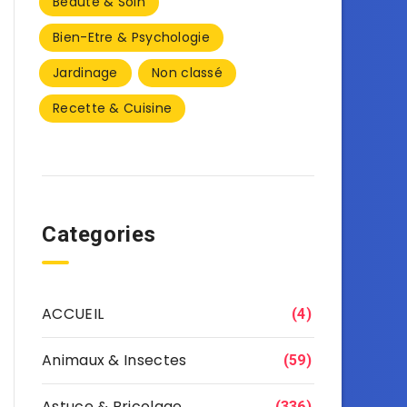
Beauté & Soin
Bien-Etre & Psychologie
Jardinage
Non classé
Recette & Cuisine
Categories
ACCUEIL
(4)
Animaux & Insectes
(59)
Astuce & Bricolage
(336)