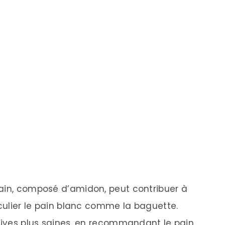
pain, composé d’amidon, peut contribuer à
iculier le pain blanc comme la baguette.
atives plus saines, en recommandant le pain