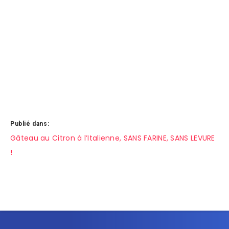
Publié dans:
Navigation
Gâteau au Citron à l’Italienne, SANS FARINE, SANS LEVURE
!
de
l’article