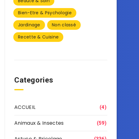
Beauté & Soin
Bien-Etre & Psychologie
Jardinage
Non classé
Recette & Cuisine
Categories
ACCUEIL
(4)
Animaux & Insectes
(59)
Astuce & Bricolage
(336)