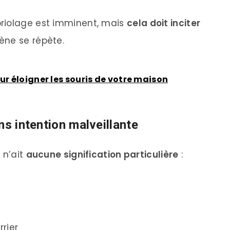
briolage est imminent, mais
cela doit inciter
mène se répète.
ur éloigner les souris de votre maison
ns intention malveillante
e n’ait
aucune signification particulière
:
rier