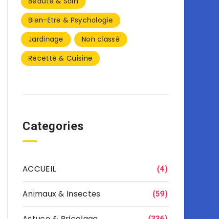
Beauté & Soin
Bien-Etre & Psychologie
Jardinage
Non classé
Recette & Cuisine
Categories
ACCUEIL
(4)
Animaux & Insectes
(59)
Astuce & Bricolage
(336)