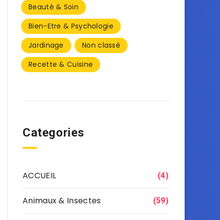
Beauté & Soin
Bien-Etre & Psychologie
Jardinage
Non classé
Recette & Cuisine
Categories
ACCUEIL
(4)
Animaux & Insectes
(59)