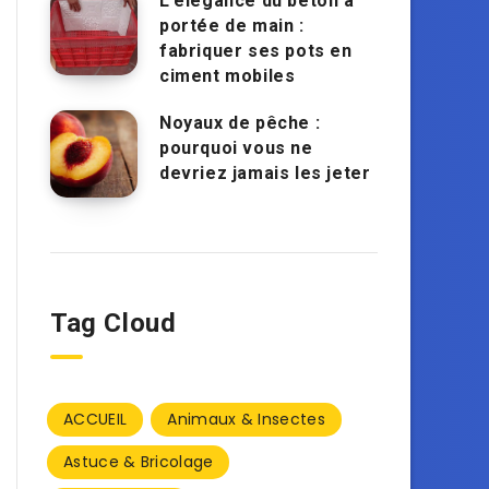
L’élégance du béton à
portée de main :
fabriquer ses pots en
ciment mobiles
Noyaux de pêche :
pourquoi vous ne
devriez jamais les jeter
Tag Cloud
ACCUEIL
Animaux & Insectes
Astuce & Bricolage