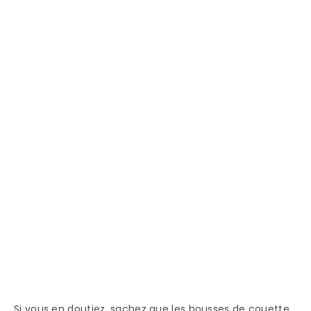
Si vous en doutiez, sachez que les housses de couette