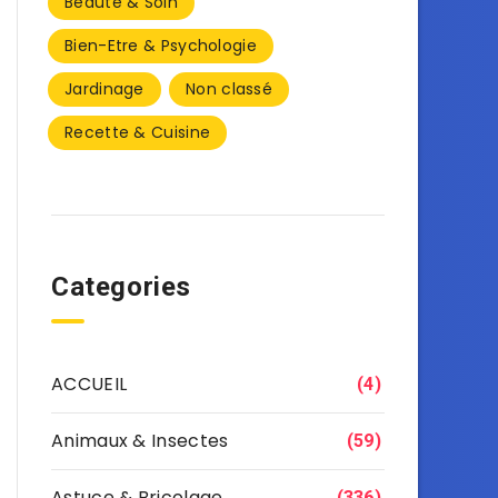
Beauté & Soin
Bien-Etre & Psychologie
Jardinage
Non classé
Recette & Cuisine
Categories
ACCUEIL
(4)
Animaux & Insectes
(59)
Astuce & Bricolage
(336)