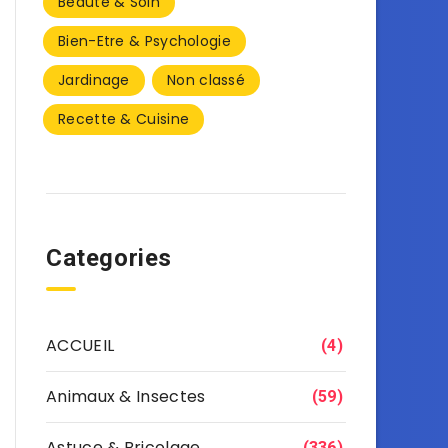
Beauté & Soin
Bien-Etre & Psychologie
Jardinage
Non classé
Recette & Cuisine
Categories
ACCUEIL
(4)
Animaux & Insectes
(59)
Astuce & Bricolage
(336)