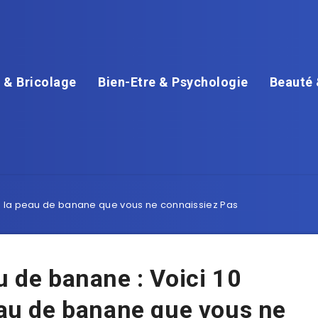
 & Bricolage
Bien-Etre & Psychologie
Beauté 
s de la peau de banane que vous ne connaissiez Pas
u de banane : Voici 10
peau de banane que vous ne