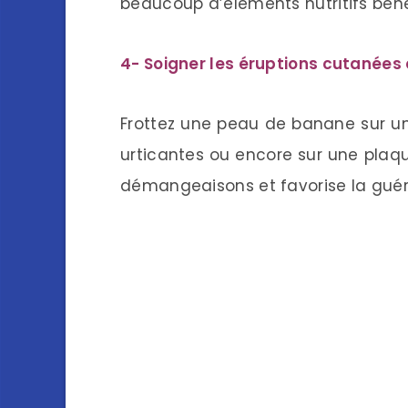
beaucoup d’éléments nutritifs béné
4- Soigner les éruptions cutanée
Frottez une peau de banane sur un
urticantes ou encore sur une plaqu
démangeaisons et favorise la guér