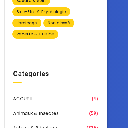
Beauté & Soin
Bien-Etre & Psychologie
Jardinage
Non classé
Recette & Cuisine
Categories
ACCUEIL
(4)
Animaux & Insectes
(59)
Astuce & Bricolage
(336)