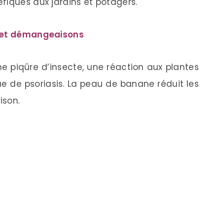
fiques aux jardins et potagers.
s et démangeaisons
e piqûre d’insecte, une réaction aux plantes
e de psoriasis. La peau de banane réduit les
ison.