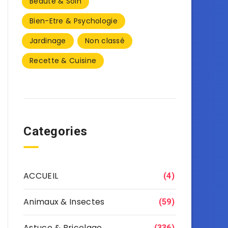
Beauté & Soin
Bien-Etre & Psychologie
Jardinage
Non classé
Recette & Cuisine
Categories
ACCUEIL
(4)
Animaux & Insectes
(59)
Astuce & Bricolage
(336)