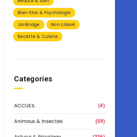
Beauté & Soin
Bien-Etre & Psychologie
Jardinage
Non classé
Recette & Cuisine
Categories
ACCUEIL
(4)
Animaux & Insectes
(59)
Astuce & Bricolage
(336)