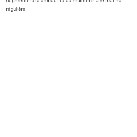
augmentera la probabilité de maintenir une routine
régulière.