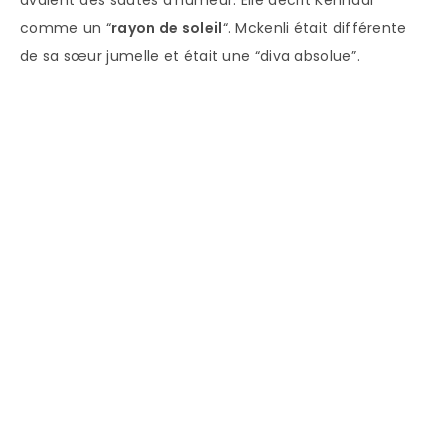
avaient des sautes d’humeur. Elle décrit Kennadi
comme un “
rayon de soleil
“. Mckenli était différente
de sa sœur jumelle et était une “diva absolue”.