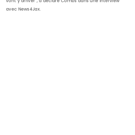
vont y arriver”, a déclaré Combs dans une interview
avec News4Jax.