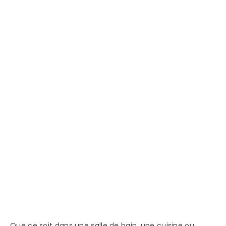
Que ce soit dans une salle de bain, une cuisine ou