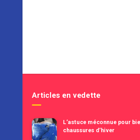
Articles en vedette
L’astuce méconnue pour bie
chaussures d’hiver