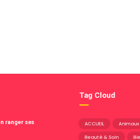
Tag Cloud
n ranger ses
ACCUEIL
Animaux 
Beauté & Soin
Bi