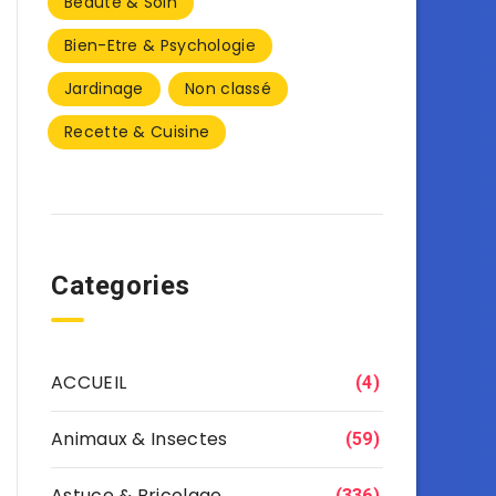
Beauté & Soin
Bien-Etre & Psychologie
Jardinage
Non classé
Recette & Cuisine
Categories
ACCUEIL
(4)
Animaux & Insectes
(59)
Astuce & Bricolage
(336)