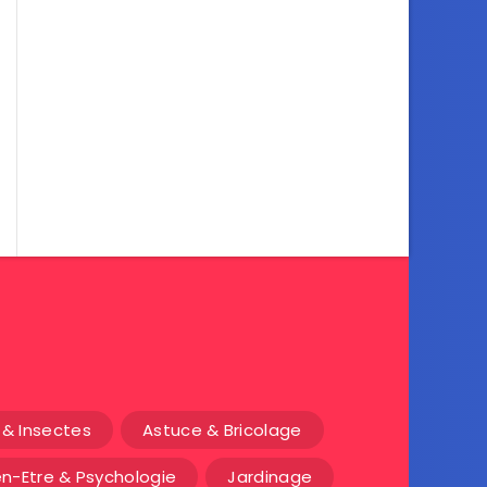
& Insectes
Astuce & Bricolage
en-Etre & Psychologie
Jardinage