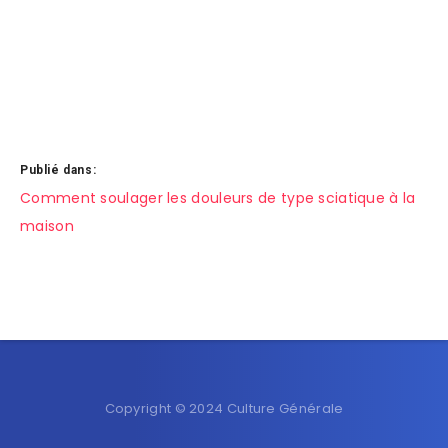
Publié dans:
Navigation
Comment soulager les douleurs de type sciatique à la
maison
de
l’article
Copyright © 2024 Culture Générale