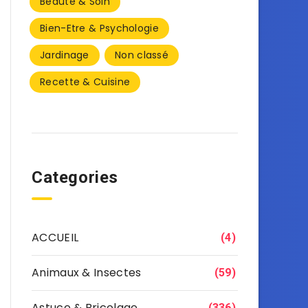
Beauté & Soin
Bien-Etre & Psychologie
Jardinage
Non classé
Recette & Cuisine
Categories
ACCUEIL
(4)
Animaux & Insectes
(59)
Astuce & Bricolage
(336)