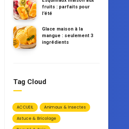
Esquimaux maison aux
fruits : parfaits pour
l’été
Glace maison à la
mangue : seulement 3
ingrédients
Tag Cloud
ACCUEIL
Animaux & Insectes
Astuce & Bricolage