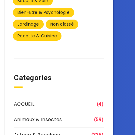
Beauté & Soin
Bien-Etre & Psychologie
Jardinage
Non classé
Recette & Cuisine
Categories
ACCUEIL
(4)
Animaux & Insectes
(59)
Astuce & Bricolage
(336)