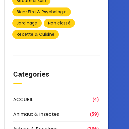
Beauté & Soin
Bien-Etre & Psychologie
Jardinage
Non classé
Recette & Cuisine
Categories
ACCUEIL
(4)
Animaux & Insectes
(59)
Astuce & Bricolage
(336)