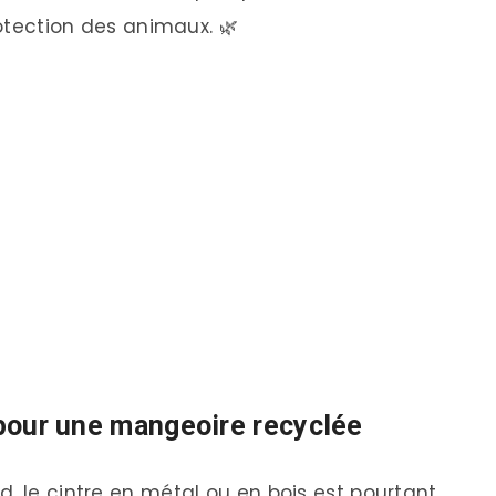
rotection des animaux. 🌿
t pour une mangeoire recyclée
, le cintre en métal ou en bois est pourtant