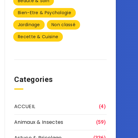
Beauté & Soin
Bien-Etre & Psychologie
Jardinage
Non classé
Recette & Cuisine
Categories
ACCUEIL
(4)
Animaux & Insectes
(59)
Astuce & Bricolage
(336)