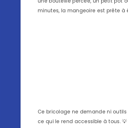
une bouteille percée, un petit pot o
minutes, la mangeoire est prête à ê
Ce bricolage ne demande ni outils
ce qui le rend accessible à tous. 💡