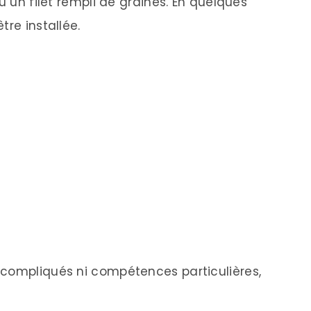
u un filet rempli de graines. En quelques
tre installée.
 compliqués ni compétences particulières,