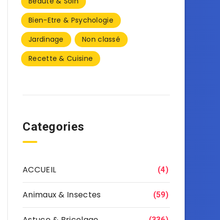
Beauté & Soin
Bien-Etre & Psychologie
Jardinage
Non classé
Recette & Cuisine
Categories
ACCUEIL
(4)
Animaux & Insectes
(59)
Astuce & Bricolage
(336)