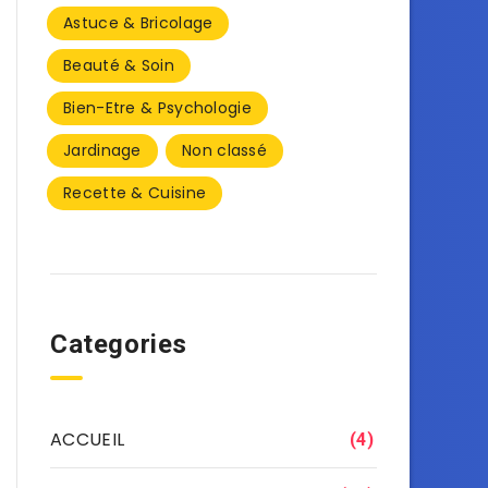
Astuce & Bricolage
Beauté & Soin
Bien-Etre & Psychologie
Jardinage
Non classé
Recette & Cuisine
Categories
ACCUEIL
(4)