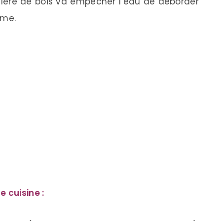
illère de bois va empêcher l’eau de déborder
ume.
 cuisine :