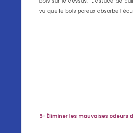
bois sur le dessus. L’astuce de cu
vu que le bois poreux absorbe l’éc
5- Éliminer les mauvaises odeurs de