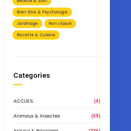
Beauté & Soin
Bien-Etre & Psychologie
Jardinage
Non classé
Recette & Cuisine
Categories
ACCUEIL
(4)
Animaux & Insectes
(59)
Astuce & Bricolage
(336)