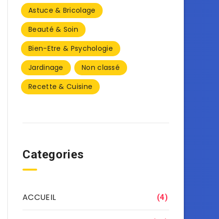
Astuce & Bricolage
Beauté & Soin
Bien-Etre & Psychologie
Jardinage
Non classé
Recette & Cuisine
Categories
ACCUEIL
(4)