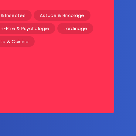
& Insectes
Astuce & Bricolage
en-Etre & Psychologie
Jardinage
te & Cuisine