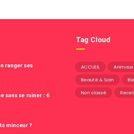
Tag Cloud
n ranger ses
ACCUEIL
Animaux 
Beauté & Soin
Bi
Non classé
Recet
 sans se ruiner : 6
its minceur ?