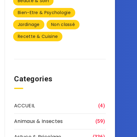
Beauté & Soin
Bien-Etre & Psychologie
Jardinage
Non classé
Recette & Cuisine
Categories
ACCUEIL
(4)
Animaux & Insectes
(59)
Astuce & Bricolage
(336)